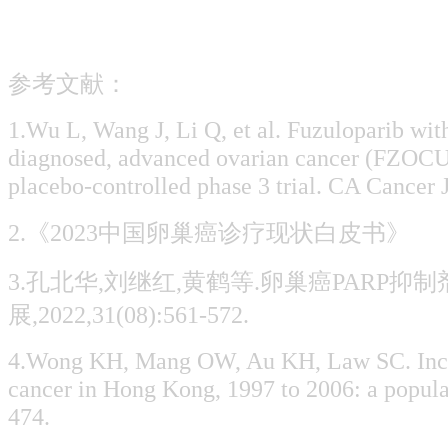
参考文献：
1.Wu L, Wang J, Li Q, et al. Fuzuloparib wit
diagnosed, advanced ovarian cancer (FZOCUS
placebo-controlled phase 3 trial. CA Cancer 
2.《2023中国卵巢癌诊疗现状白皮书》
3.孔北华,刘继红,黄鹤等.卵巢癌PARP抑制
展,2022,31(08):561-572.
4.Wong KH, Mang OW, Au KH, Law SC. Inciden
cancer in Hong Kong, 1997 to 2006: a popul
474.